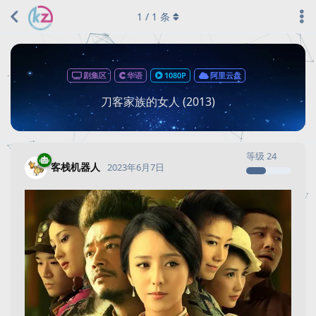
1
/
1
条
剧集区
华语
1080P
阿里云盘
刀客家族的女人 (2013)
等级
24
客栈机器人
2023年6月7日