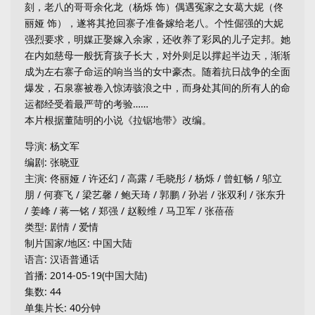
刻，老八的哥哥余化龙（杨烁 饰）偶遇冤家之女葛大妮（佟
丽娅 饰），遂将其抢回寨子准备嫁给老八。个性倔强的大妮
强烈要求，明媒正娶嫁入余家，还收养了彩凤的儿子定邦。她
在内如慈母一般抚育孩子长大，对外则足以撑起半边天，渐渐
成为左右寨子命运的响当当的女中豪杰。随着抗日战争的全面
爆发，石泉寨被卷入惊涛骇浪之中，而身处其间的所有人的命
运都经受着最严苛的考验……
本片根据董陆明的小说《拉锯地带》改编。
导演: 杨文军
编剧: 张晓亚
主演: 佟丽娅 / 许还幻 / 高露 / 毛晓彤 / 杨烁 / 曾虹畅 / 邬立
朋 / 何赛飞 / 梁艺馨 / 鲍天琦 / 郭鹏 / 孙岩 / 张双利 / 张东升
/ 姜峰 / 蒋一铭 / 郑强 / 赵毅维 / 马卫军 / 张蓓蓓
类型: 剧情 / 爱情
制片国家/地区: 中国大陆
语言: 汉语普通话
首播: 2014-05-19(中国大陆)
集数: 44
单集片长: 40分钟