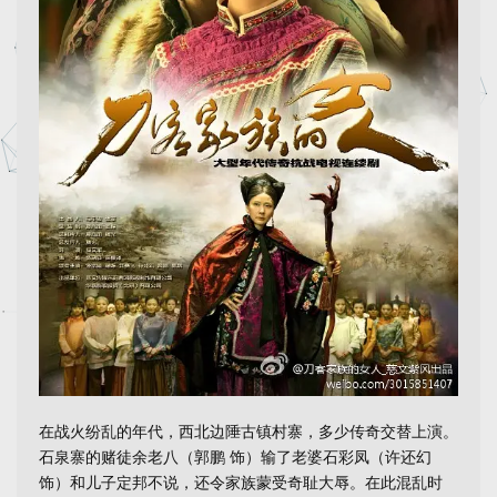
在战火纷乱的年代，西北边陲古镇村寨，多少传奇交替上演。
石泉寨的赌徒余老八（郭鹏 饰）输了老婆石彩凤（许还幻
饰）和儿子定邦不说，还令家族蒙受奇耻大辱。在此混乱时