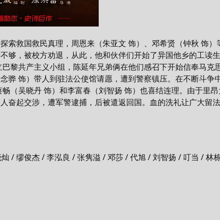
索救国救民真理，周恩来（朱亚文 饰）、邓希贤（钟秋 饰）
不够，被校方劝退，从此，他和伙伴们开始了异国他乡的工读生活
立巴黎共产主义小组，陈延年兄弟俩在他们感召下开始信奉马克
念骅 饰）带人到驻法公使馆请愿，遭到警察镇压。在不断斗争
蔡畅（吴晓丹 饰）和李富春（刘智扬 饰）也喜结连理。由于里
等人奋起交涉，遭军警逮捕，后被遣返回国。血的洗礼让广大留
灿 / 缪俊杰 / 李泓良 / 张隽溢 / 邓莎 / 代旭 / 刘智扬 / 叮当 / 林栋