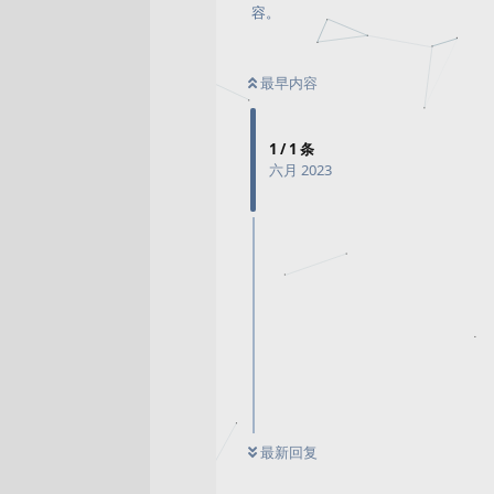
容。
最早内容
1
/
1
条
六月 2023
最新回复