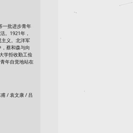
等一批进步青年
。1921年，
思主义。北洋军
中，蔡和森与向
昂大学拒收勤工俭
法青年自觉地站在
甫 / 袁文康 / 吕