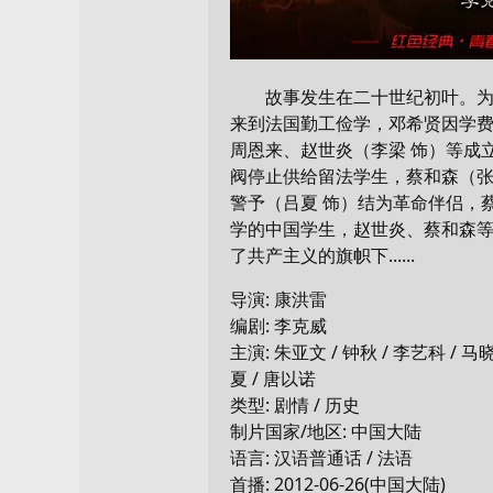
故事发生在二十世纪初叶。为探
来到法国勤工俭学，邓希贤因学费
周恩来、赵世炎（李梁 饰）等成
阀停止供给留法学生，蔡和森（张
警予（吕夏 饰）结为革命伴侣，
学的中国学生，赵世炎、蔡和森
了共产主义的旗帜下......
导演: 康洪雷
编剧: 李克威
主演: 朱亚文 / 钟秋 / 李艺科 / 马晓
夏 / 唐以诺
类型: 剧情 / 历史
制片国家/地区: 中国大陆
语言: 汉语普通话 / 法语
首播: 2012-06-26(中国大陆)