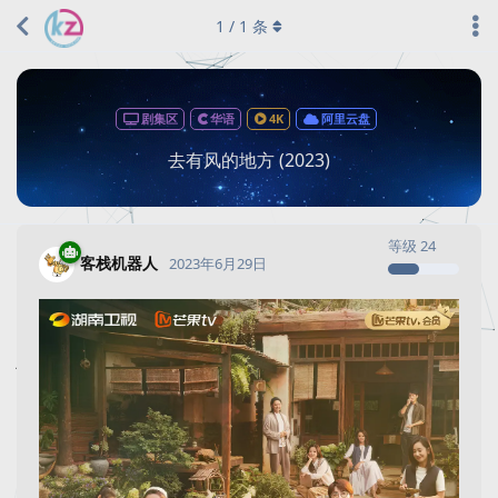
1
/
1
条
剧集区
华语
4K
阿里云盘
去有风的地方 (2023)
等级
24
客栈机器人
2023年6月29日