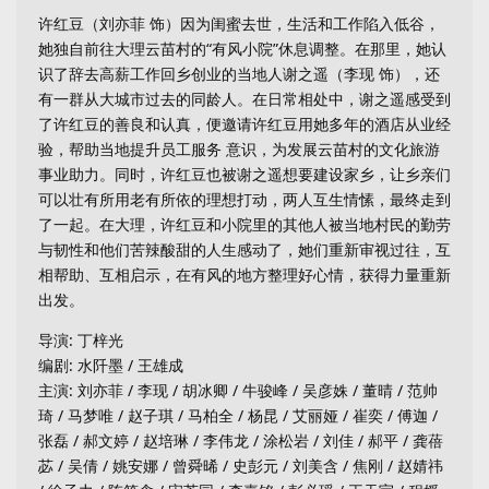
许红豆（刘亦菲 饰）因为闺蜜去世，生活和工作陷入低谷，
她独自前往大理云苗村的“有风小院”休息调整。在那里，她认
识了辞去高薪工作回乡创业的当地人谢之遥（李现 饰），还
有一群从大城市过去的同龄人。在日常相处中，谢之遥感受到
了许红豆的善良和认真，便邀请许红豆用她多年的酒店从业经
验，帮助当地提升员工服务 意识，为发展云苗村的文化旅游
事业助力。同时，许红豆也被谢之遥想要建设家乡，让乡亲们
可以壮有所用老有所依的理想打动，两人互生情愫，最终走到
了一起。在大理，许红豆和小院里的其他人被当地村民的勤劳
与韧性和他们苦辣酸甜的人生感动了，她们重新审视过往，互
相帮助、互相启示，在有风的地方整理好心情，获得力量重新
出发。
导演: 丁梓光
编剧: 水阡墨 / 王雄成
主演: 刘亦菲 / 李现 / 胡冰卿 / 牛骏峰 / 吴彦姝 / 董晴 / 范帅
琦 / 马梦唯 / 赵子琪 / 马柏全 / 杨昆 / 艾丽娅 / 崔奕 / 傅迦 /
张磊 / 郝文婷 / 赵培琳 / 李伟龙 / 涂松岩 / 刘佳 / 郝平 / 龚蓓
苾 / 吴倩 / 姚安娜 / 曾舜晞 / 史彭元 / 刘美含 / 焦刚 / 赵婧祎