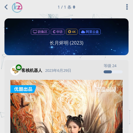
1
/
1
条
剧集区
华语
4K
阿里云盘
长月烬明 (2023)
等级
24
客栈机器人
2023年6月29日