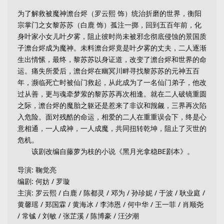
为了解救被魔神澹台烬（罗云熙 饰）统治折磨的世界，衡阳
宗掌门之女黎苏苏（白鹿 饰）孤注一掷，回到五百年前，化
身叶家小女儿叶夕雾，阻止彼时尚未被邪念彻底侵蚀的景国质
子澹台烬成为魔神。未料澹台烬竟是叶夕雾的丈夫，二人逐渐
生出情愫，最终，黎苏苏以身证道，改变了澹台烬和世界的命
运。痛失所爱后，澹台烬在幽冥川畔寻找黎苏苏的元神五百
年，濒临死亡时被仙门救起，从此成为了一名仙门弟子，他改
过从善，更与魂牵梦萦的黎苏苏再次相逢。就在二人破镜重圆
之际，澹台烬的魔胎之躯还是惹来了非议和觊觎，三界再次陷
入危险。面对残酷的命运，相爱的二人在重重误会下，终是心
意相通，一人成神，一人成魔，共同扭转乾坤，阻止了灭世的
危机。
该剧改编自藤萝为枝的小说《黑月光拿稳BE剧本》。
导演: 鞠觉亮
编剧: 何妨 / 罗璇
主演: 罗云熙 / 白鹿 / 陈都灵 / 邓为 / 孙珍妮 / 于波 / 耿业庭 /
黄馨瑶 / 郑国霖 / 黄海冰 / 李沛恩 / 何中华 / 王一菲 / 肖顺尧
/ 常铖 / 刘敏 / 张芷溪 / 陈博豪 / 汪汐潮