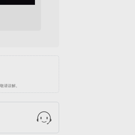
回复
敬请谅解。