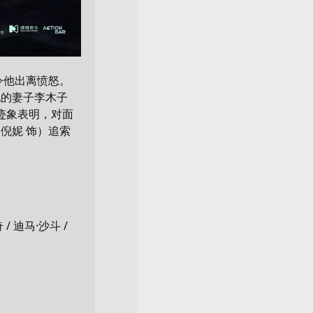
令他出离愤怒。
他的妻子李木子
迹象表明，对面
倪妮 饰）追索
 / 迪马·沙斗 /