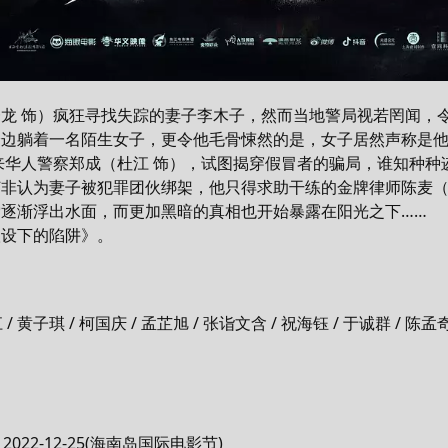
龙 饰）疯狂寻找失踪的妻子李木子，然而当地警局视若罔闻，
身边躺着一名陌生女子，更令他毛骨悚然的是，女子居然声称是
来华人警察郑成（杜江 饰），试图揭穿假冒者的骗局，谁知种种
非认为妻子被犯罪团伙绑架，他只得求助干练的金牌律师陈麦（
逐渐浮出水面，而更加黑暗的真相也开始暴露在阳光之下……
汉设下的陷阱》。
 / 黄子琪 / 柯国庆 / 孟芷旭 / 张诣文含 / 祝海钰 / 于诚群 / 陈孟奇
/ 2022-12-25(海南岛国际电影节)