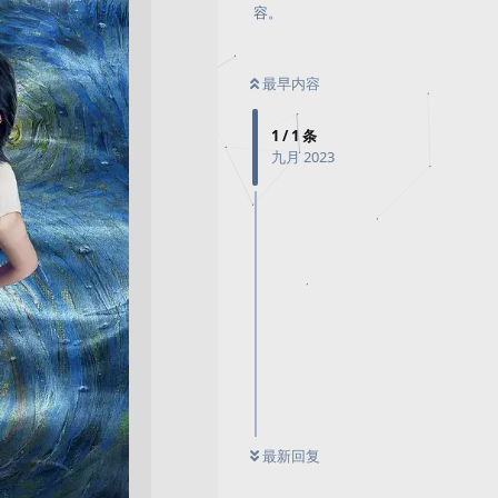
容。
最早内容
1
/
1
条
九月 2023
最新回复