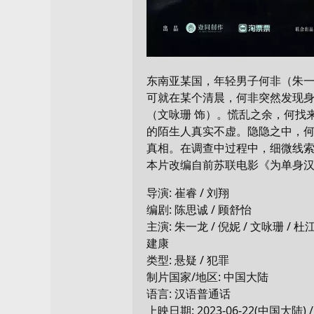
东南亚某国，年轻男子何非（朱一
可就在某个清晨，何非突然发现
（文咏珊 饰）。慌乱之余，何找
的陌生人真实不虚。隐隐之中，何
真相。在调查中过程中，细微线索
本片改编自前苏联电影《为单身
导演: 崔睿 / 刘翔
编剧: 陈思诚 / 顾舒怡
主演: 朱一龙 / 倪妮 / 文咏珊 / 杜江
建康
类型: 悬疑 / 犯罪
制片国家/地区: 中国大陆
语言: 汉语普通话
上映日期: 2023-06-22(中国大陆) 