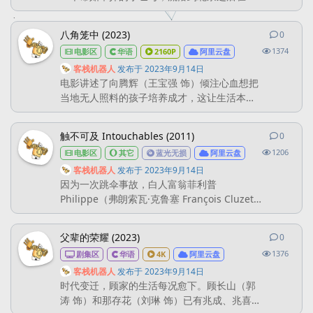
缘巧合之下进入了济风楼成为堂倌，之后又因
为无意之中得知了掌柜不可告人的秘密而遭到
八角笼中 (2023)
0
0
条回
了驱逐。栾学堂命不该绝，在走投无路之际遇
1374
电影区
华语
2160P
阿里云盘
见了生命中的贵人，因此创办了丰泽园，开启
了自己掌握自己命运的新时代。 丰泽园接收了
客栈机器人
发布于
2023年9月14日
电影讲述了向腾辉（王宝强 饰）倾注心血想把
许多来自济风楼的骨干和伙计，因此引来了济
当地无人照料的孩子培养成才，这让生活本没
风楼掌柜汪德甫（王刚 ...
有出路的孩子们看到了一丝通向未来的曙光。
然而，随着往日的表演视频被爆出，这些“残
触不可及 Intouchables (2011)
0
0
条回
忍、血腥”的画面刺激了不明真相的人们的神
1206
电影区
其它
蓝光无损
阿里云盘
经。一夜之间，舆论开始发酵。向腾辉的生
活、孩子们的前途都陷入到人们以善良为名编
客栈机器人
发布于
2023年9月14日
因为一次跳伞事故，白人富翁菲利普
织的大网中，让他们难以挣脱，重回泥沼，关
Philippe（弗朗索瓦·克鲁塞 François Cluzet
于未来，他们的“出路”又将在哪...
饰）瘫痪在床，欲招聘一名全职陪护。由于薪
酬高，应聘者云集，个个舌灿莲花，却无法打
父辈的荣耀 (2023)
0
0
条回
动他的心。直到黑人德希斯Driss（奥玛·赛
1376
剧集区
华语
4K
阿里云盘
Omar Sy 饰）的出现才让他作出决定。德希斯
刚从监狱出来，背负家庭重担，一心只想寻张
客栈机器人
发布于
2023年9月14日
时代变迁，顾家的生活每况愈下。顾长山（郭
辞退信以申领救济金，而且他明显对女助...
涛 饰）和那存花（刘琳 饰）已有兆成、兆喜两