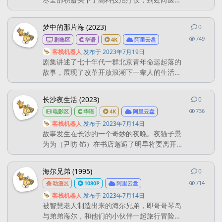
推销，可是价格高昂，接受的人不多。就算他
多努力都无法提供一个良好的生活环境给妻
梦中的那片海 (2023)
0
0
条回
儿，妻子（桑迪·牛顿 Thandie Newton 饰）
749
剧集区
华语
4K
阿里云盘
最终选择离开家。从此他带着儿子克里斯托夫
（贾登·史密斯 Jaden Smith 饰）相依为命。克
客栈机器人
发布于
2023年7月19日
剧集讲述了七十年代一群北京青年命运起落的
里斯好不容易争取回来一个...
故事，展现了改革开放浪潮下一辈人的生活缩
影。 导演: 付宁 编剧: 徐兵 / 周鹤洋 主演: 肖战
/ 李沁 / 刘芮麟 / 曹斐然 / 崔航 / 赵昕 / 张龄心
长沙夜生活 (2023)
0
0
条回
/ 鲁诺 / 刘佳 / 巫刚 / 尤宪超 / 高源 / 吴岳阳 /
736
电影区
华语
4K
阿里云盘
薛伟 / 李东浩 / 崔自豪 / 高冬平 / 刘小娜 / 穆丽
燕 / 王刚 ...
客栈机器人
发布于
2023年7月14日
故事发生在长沙的一个奇妙的夜晚。夜猫子景
为为（尹昉 饰）在书店邂逅了明早将要离开故
乡的何西西（张婧仪 饰），俩人相约搭伙夜
游。何西西聊起同父异母的哥哥，脱口秀演员
海尔兄弟 (1995)
0
0
条回
何岸（张艺兴 饰），就在今晚的演出上，何岸
714
动漫区
1080P
阿里云盘
的父亲（罗钢 饰）出现在观众席中，俩人不欢
而散。另一边，陈清智（白宇帆 饰）、梁宝琦
客栈机器人
发布于
2023年7月14日
被智慧老人制造出来的海尔兄弟，即哥哥琴岛
（周思羽 饰）、老谢（吴军 饰）守护着摩天
与弟弟海尔，和他们的小伙伴一起旅行冒险。
轮，他们边欣赏夜景，...