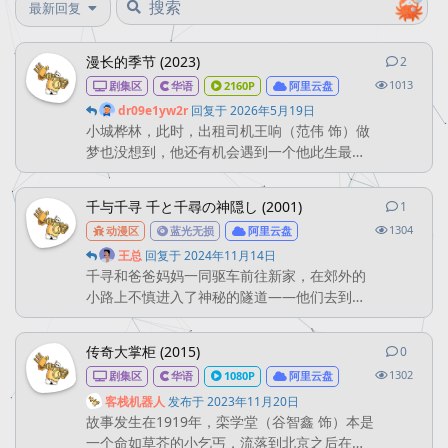
最新回复
漫长的季节 (2023)
2
2
条回
1013
剧集区
华语
2160P
阿里云盘
dr09e1yw2r
回复于
2026年5月19日
小城桦林，此时，出租司机王响（范伟 饰）做
梦也没想到，他还有机会遇到一个他此生最想
遇到，又最怕遇到的人。是仇人还是故人？遇
到了，就得有交代，给自己，也给儿子。 小城
千与千寻 千と千尋の神隠し (2001)
1
1
条回
桦林，彼时，火车司机王响意气风发，开得了
1304
动漫区
蓝光无损
阿里云盘
二十挂的钢铁巨兽却管不好鸡毛蒜皮的三口小
家，工厂摇摇欲坠，危机处处紧逼。 一包身份
王总
回复于
2024年11月14日
千寻和爸爸妈妈一同驱车前往新家，在郊外的
未明的碎尸像一块石头砸在桦林的水面上，也
小路上不慎进入了神秘的隧道——他们去到了
砸在王响的头脑里，这片涟...
另外一个诡异世界—一个中世纪的小镇。远处
飘来食物的香味，爸爸妈妈大快朵颐，孰料之
传奇大掌柜 (2015)
0
0
条回
后变成了猪！这时小镇上渐渐来了许多样子古
1302
剧集区
华语
1080P
阿里云盘
怪、半透明的人。 千寻仓皇逃出，一个叫小白
的人救了他，喂了她阻止身体消 失的药，并且
客栈机器人
发布于
2023年11月20日
故事发生在1919年，栾学堂（谷智鑫 饰）本是
告诉她怎样去找锅炉爷爷以及汤婆婆，而且必
一个命如草芥的小乞丐，流落到北京之后在机
须获得一份工作才能不被魔法...