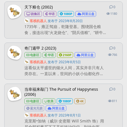
的奇幻故事。《连城》讲述书香世家之后连城
天下粮仓 (2002)
0
0
条回
（范文芳饰）与穷书生乔生（吴奇隆饰）之间
1180
剧集区
华语
1080P
阿里云盘
的凄美爱情故事；《侠女》讲述侠女（林家宇
饰）与顾相如（陈晓东饰）间的爱恨 情仇；
客栈机器人
发布于
2023年8月20日
1735年，雍正驾崩，乾隆登基。围绕国仓粮
《辛十四娘》则讲述了一段狐仙辛十四娘（刘
食，接连出现“火龙烧仓”、“阴兵借粮”、“耕牛
诗诗饰）与凡人冯生（TAE饰）间...
哭田”等惊世奇案，令25岁的乾隆（聂远 饰）
认识到大清国生死存亡全在“国粮”之上。此时朝
奇门遁甲 2 (2023)
0
0
条回
廷内权力纷争仍旧激烈，仓场侍郎米汝成（杜
766
电影区
华语
2160P
阿里云盘
雨露 饰）仕途通达，其子米河（王亚楠 饰）却
苦读之后决定只身行走江湖，阅尽民间苦难，
客栈机器人
发布于
2023年8月5日
这看似太平盛世的烟火人间，其实并非只有人
立志做一方清官救民于水火。机缘巧合之下，
类存在。一直以来，世间的小妖小仙都化作人
米河受到刑...
形生活在我们身边，之中有与人为善者，自然
也有作恶多端者，而维持这一切秩序和平的
当幸福来敲门 The Pursuit of Happyness
0
0
条回
人，便是隐匿江湖的秘密组织，雾隐门。 恶妖
(2006)
天邪企图利用太岁铲除雾隐门建造妖国，却不
811
电影区
欧美
1080P
4K
料太岁意外附到了吴因身上。自此，吴因由一
蓝光无损
阿里云盘
名地痞流氓变成了依靠太岁力量施展绝技的高
人，但行为举止也常会被太岁左右...
客栈机器人
发布于
2023年8月1日
克里斯•加纳（威尔·史密斯 Will Smith 饰）用
尽全部积蓄买下了高科技治疗仪，到处向医院