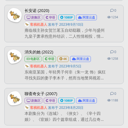
个孩子，兴杰（张晚意 饰）、凤勤、自强三个
工友家孩子的到来让这个家庭更加捉襟见肘，
长安诺 (2020)
0
0
条回
“意外”组成了这个温暖的大家庭。 时光荏苒，
1234
剧集区
华语
1080P
阿里云盘
兴杰实现通过高考离开林场的梦想，婚后定居
外地，却因帮助家庭处理纠纷又重新回到了三
客栈机器人
发布于
2023年9月10日
雍临领主孙女贺兰茗玉自幼聪颖，少年与盛州
道沟。面对未来，有的人在前进探索，有的人
九皇子萧承煦意外结识，二人性情相投，情愫
在退缩等待，而顾长山...
渐生。萧承煦“战死”的消息误传，茗玉为救承煦
胞弟萧承轩，被迫嫁与承煦三哥盛州王萧承
消失的她 (2022)
0
0
条回
睿，身陷后宫。萧承煦屡立战功助萧承睿称
1258
电影区
华语
4K
阿里云盘
帝，建立大晟国，却因功高盖主遭到其猜忌，
加之得知当年母妃身死、父王传位的真相，承
客栈机器人
发布于
2023年9月5日
东南亚某国，年轻男子何非（朱一龙 饰）疯狂
煦决意篡权复仇。还未得手，萧承睿却旧疾复
寻找失踪的妻子李木子，然而当地警局视若罔
发溘然薨逝，并下诏令茗玉之子萧...
闻，令他出离愤怒。可就在某个清晨，何非突
然发现身边躺着一名陌生女子，更令他毛骨悚
聊斋奇女子 (2007)
0
0
条回
然的是，女子居然声称是他的妻子李木子（文
1188
剧集区
华语
1080P
阿里云盘
咏珊 饰）。慌乱之余，何找来华人警察郑成
（杜江 饰），试图揭穿假冒者的骗局，谁知种
客栈机器人
发布于
2023年8月20日
本剧集分为《连城》、《侠女》、《辛十四
种迹象表明，对面的陌生人真实不虚。隐隐之
娘》、《宦娘》四个篇章组成，通过几位奇女
中，何非认为妻子被犯罪团伙...
子富有传奇色彩的命运，讲述了四段凄美动人