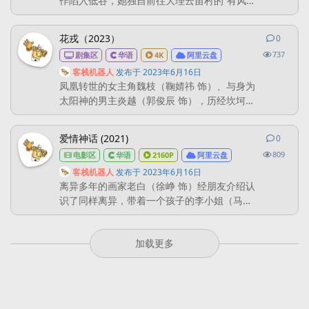
作陷入低谷，她独自前往大理云苗村的“有风小
年，濒临死亡时被仙门救起，从...
院”休息调整。在那里，她认识了辞去高薪工作
回乡创业的当地人谢之遥（李现 饰），还有一
花戎（2023）
0
0
条回
群从大城市过去的同龄人。在日常相处中，谢
737
剧集区
华语
4K
阿里云盘
之遥感受到了许红豆的善良和认真，便邀请许
红豆用她多年的酒店从业经验，帮助当地提升
客栈机器人
发布于
2023年6月16日
凤凰转世的女主角魏枝（鞠婧祎 饰）、与身为
员工服务 意识，为发展云苗村的文化旅游事业
太阳神的男主炎越（郭俊辰 饰），历经坎坷、
助力。同时，许红豆也...
终破除“凤凰涅槃将动荡三界”的浩劫宿命，携手
改写天道的壮丽仙侠故事。 导演: 陈国华 / 胡
爱情神话 (2021)
0
0
条回
意涓 编剧: 钱珏 主演: 鞠婧祎 / 郭俊辰 / 刘冬沁
809
电影区
华语
2160P
阿里云盘
/ 陆婷玉 / 马月 / 张志浩 / 宋昕冉 / 寇振海 / 聂
子皓 / 姜杉 / 何奕辰 / 胡坤 / 章秘蜜 ...
客栈机器人
发布于
2023年6月16日
离异多年的画家老白（徐峥 饰）经朋友介绍认
识了同样离异，带着一个孩子的李小姐（马伊
琍 饰），老白对李小姐一见倾心，可是李小姐
似乎对这段感情有所顾虑，一直止步不前。老
加载更多
白在家里开设了美术班，教成年人画画，格洛
瑞亚（倪虹洁 饰）是他的学生之一。热情奔放
的格洛瑞亚虽然已经结婚，但是丈夫远在国外
常年不回家，她似乎对老白有着超越了师生的
感情。 蓓蓓（吴越 饰）...